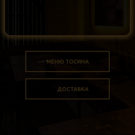
МЕНЮ ТОСИНА
ДОСТАВКА
VIP room на 15
PlayStation 5
Авторская
человек
и настольные игры
кухня и бар